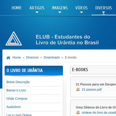
HOME
ARTIGOS
IMAGENS
VÍDEOS
DIVERSOS
Home
Diversos
Downloads
E-books
E-BOOKS
O LIVRO DE URÂNTIA
Breve Descrição
21 Passos para um Despert
21 passos.pdf
Baixar o Livro
Onde Comprar
Audiolivro
Uma Síntese do Livro de Ur
sintese do livro de urant
Ler o Livro Online