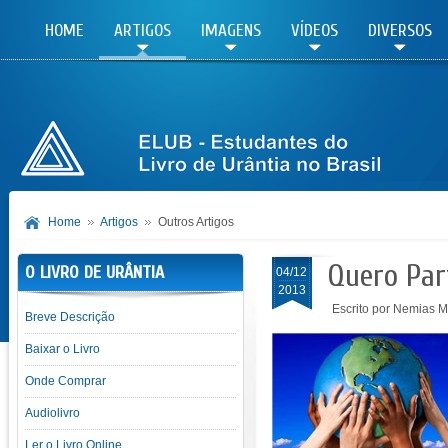
HOME
ARTIGOS
IMAGENS
VÍDEOS
DIVERSOS
Home
Artigos
Outros Artigos
Quero Par
O LIVRO DE URÂNTIA
04/12
2013
Escrito por Nemias 
Breve Descrição
Baixar o Livro
Onde Comprar
Audiolivro
Ler o Livro Online