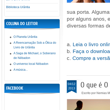
Biblioteca Urântia
sua porta. Alguma
por alguns anos, 
COLUNA DO LEITOR
diversas formas de 
O Planeta Urântia
A Reencarnação Sob a Ótica do
a.
Leia o livro onl
Livro de Urântia
b.
Faça o download
A Saga de Michael, o Soberano
c.
Compre a versã
de Nébadon
O universo local Nébadon
A música...
O que é O 
04/12
FACEBOOK
2013
Escrito por Nemias 