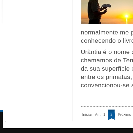
normalmente me p
conhecendo o livr
Urântia é o nome 
chamamos de Terra
da sua superfície
entre os primatas,
convencionou-se a
Iniciar
Ant
1
2
Próximo