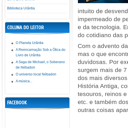
Biblioteca Urântia
intuito de desven
impermeado de pe
e da tecnologia. 
COLUNA DO LEITOR
do cotidiano das 
O Planeta Urântia
Com o advento da 
A Reencarnação Sob a Ótica do
mas o que encont
Livro de Urântia
duvidosas. Por exe
A Saga de Michael, o Soberano
de Nébadon
surgem mais de 7 
O universo local Nébadon
dos mais diversos
A música...
História Antiga, co
tesouros, reinos e
etc. e também dos
FACEBOOK
outras coisas apa