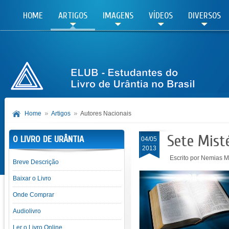
HOME
ARTIGOS
IMAGENS
VÍDEOS
DIVERSOS
Home
Artigos
Autores Nacionais
Sete Misté
O LIVRO DE URÂNTIA
04/05
2013
Escrito por Nemias 
Breve Descrição
Baixar o Livro
Onde Comprar
Audiolivro
Ler o Livro Online