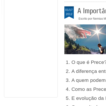
A Importâ
01/17
2012
Escrito por Nemias 
O que é Prece
A diferença en
A quem podemo
Como as Prece
E evolução da