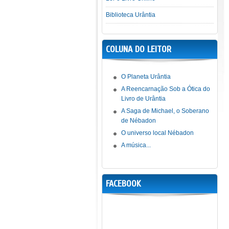
Biblioteca Urântia
COLUNA DO LEITOR
O Planeta Urântia
A Reencarnação Sob a Ótica do
Livro de Urântia
A Saga de Michael, o Soberano
de Nébadon
O universo local Nébadon
A música...
FACEBOOK