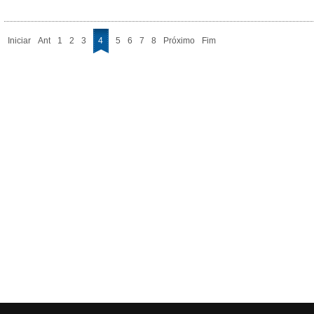
Iniciar
Ant
1
2
3
4
5
6
7
8
Próximo
Fim