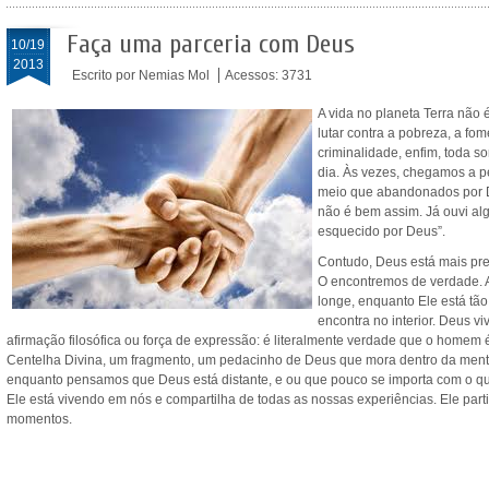
Faça uma parceria com Deus
10/19
2013
Escrito por Nemias Mol
Acessos: 3731
A vida no planeta Terra não é
lutar contra a pobreza, a fom
criminalidade, enfim, toda 
dia. Às vezes, chegamos a 
meio que abandonados por D
não é bem assim. Já ouvi a
esquecido por Deus”.
Contudo, Deus está mais pr
O encontremos de verdade.
longe, enquanto Ele está tão
encontra no interior. Deus v
afirmação filosófica ou força de expressão: é literalmente verdade que o homem 
Centelha Divina, um fragmento, um pedacinho de Deus que mora dentro da ment
enquanto pensamos que Deus está distante, e ou que pouco se importa com o q
Ele está vivendo em nós e compartilha de todas as nossas experiências. Ele part
momentos.