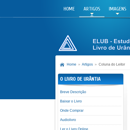
HOME
ARTIGOS
IMAGENS
Home
Artigos
Coluna do Leitor
O LIVRO DE URÂNTIA
Breve Descrição
Baixar o Livro
Onde Comprar
Audiolivro
Ler o Livro Online