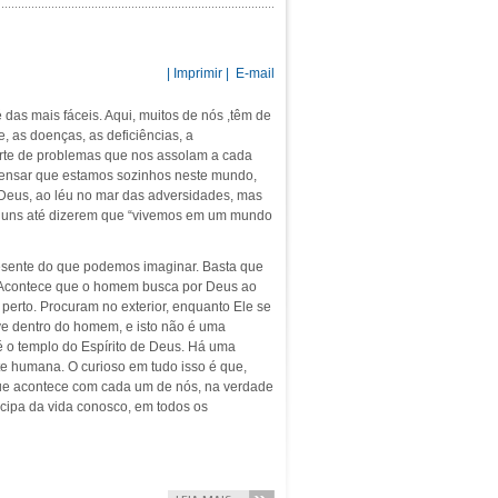
| Imprimir |
E-mail
 das mais fáceis. Aqui, muitos de nós ,têm de
e, as doenças, as deficiências, a
sorte de problemas que nos assolam a cada
pensar que estamos sozinhos neste mundo,
eus, ao léu no mar das adversidades, mas
lguns até dizerem que “vivemos em um mundo
esente do que podemos imaginar. Basta que
 Acontece que o homem busca por Deus ao
 perto. Procuram no exterior, enquanto Ele se
ive dentro do homem, e isto não é uma
é o templo do Espírito de Deus. Há uma
e humana. O curioso em tudo isso é que,
ue acontece com cada um de nós, na verdade
icipa da vida conosco, em todos os