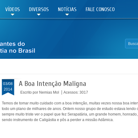
VÍDEOS
DIVERSOS
NOTÍCIAS
FALE CONOSCO
A Boa Intenção Maligna
03/08
2014
Escrito por Nemias Mol
Acessos: 3017
Temos de tomar muito cuidado com a boa intenção, muitas vezes nossa boa intençã
todo um plano de milhares de anos. Ontem nosso grupo de estudo estava lendo o
sempre muito triste ver o papel que fez Serapatária, um grande homem, honrado
sendo instrumento de Caligástia e pôs a perder a missão Adâmica.