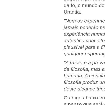
da fé, o mundo do 
Urantia.
"Nem os experimen
jamais poderão pr
experiência human
autêntico conceito
plausível para a fi
qualquer esperanç
"A razão é a prova 
da filosofia, mas 
humana. A ciência 
filosofia produz u
deste alcance trin
O artigo abaixo e
e penso que será d