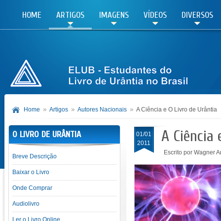
HOME
ARTIGOS
IMAGENS
VÍDEOS
DIVERSOS
Home
Artigos
Autores Nacionais
A Ciência e O Livro de Urântia
A Ciência 
O LIVRO DE URÂNTIA
01/01
2011
Escrito por Wagner 
Breve Descrição
Baixar o Livro
Onde Comprar
Audiolivro
Ler o Livro Online