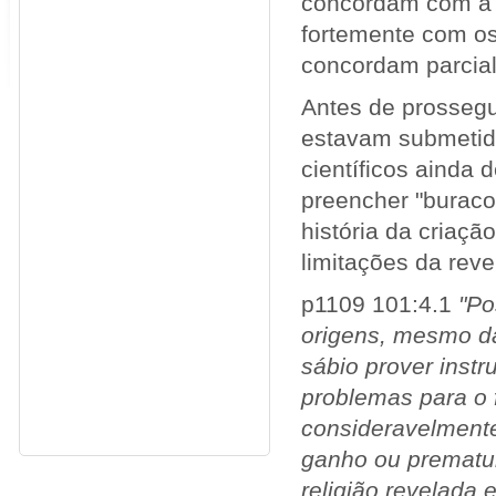
concordam com a 
fortemente com o
concordam parcial
Antes de prossegui
estavam submetido
científicos ainda
preencher "buraco
história da criaçã
limitações da rev
p1109 101:4.1
"Po
origens, mesmo da
sábio prover inst
problemas para o f
consideravelmente
ganho ou prematu
religião revelada