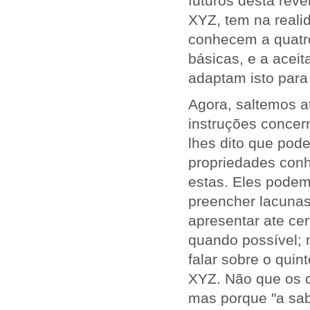
futuros desta re
XYZ, tem na reali
conhecem a quatro
básicas, e a acei
adaptam isto para
Agora, saltemos a
instruções concer
lhes dito que pod
propriedades con
estas. Eles podem 
preencher lacunas
apresentar ate cer
quando possível; 
falar sobre o qu
XYZ. Não que os c
mas porque "a sab