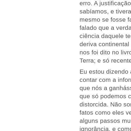
erro. A justificaç
sabíamos, e tiver
mesmo se fosse fa
falado que a verd
ciência daquele t
deriva continenta
nos foi dito no l
Terra; e só recen
Eu estou dizendo 
contar com a info
que nós a ganhás
que só podemos c
distorcida. Não s
fatos como eles 
alguns passos mui
ignorância, e com