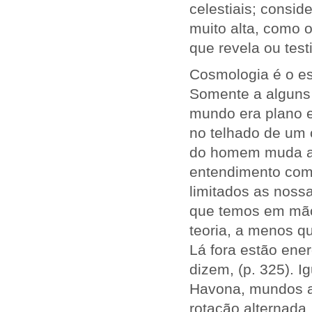
celestiais; consi
muito alta, como 
que revela ou test
Cosmologia é o e
Somente a alguns 
mundo era plano e
no telhado de um 
do homem muda a 
entendimento com
limitados as noss
que temos em mão
teoria, a menos q
Lá fora estão ene
dizem, (p. 325). 
Havona, mundos ar
rotação alternada