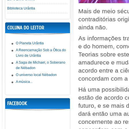
Biblioteca Urântia
Mais de meio sécu
contraditórias or
ainda não.
COLUNA DO LEITOR
As informações tr
O Planeta Urântia
e do homem, como
A Reencarnação Sob a Ótica do
Teorias sobre est
Livro de Urântia
amadurece e muda
A Saga de Michael, o Soberano
de Nébadon
acordo entre a ciê
O universo local Nébadon
concordam com a 
A música...
Há uma possibilid
estão de acordo c
FACEBOOK
futuro, e se mais
dará então uma au
concernente ao r