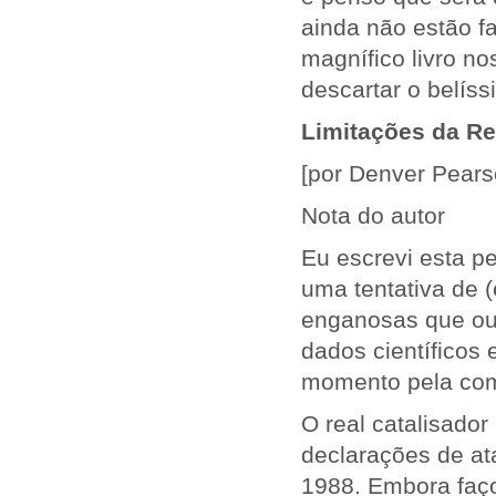
ainda não estão f
magnífico livro no
descartar o belíss
Limitações da R
[por Denver Pearso
Nota do autor
Eu escrevi esta p
uma tentativa de 
enganosas que ouv
dados científicos 
momento pela comu
O real catalisador
declarações de at
1988. Embora faço