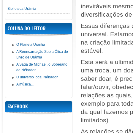
inevitáveis mesmo
Biblioteca Urântia
diversificações de
Essas diferenças 
COLUNA DO LEITOR
universal. Estamo
na criação limita
O Planeta Urântia
estável.
A Reencarnação Sob a Ótica do
Livro de Urântia
Esta será a ultim
A Saga de Michael, o Soberano
uma troca, um doa
de Nébadon
O universo local Nébadon
saber doar, é prec
A música...
falar/ouvir, obede
relações as quais
exemplo para toda
FACEBOOK
da qual fazemos p
limitados).
As relações se dã