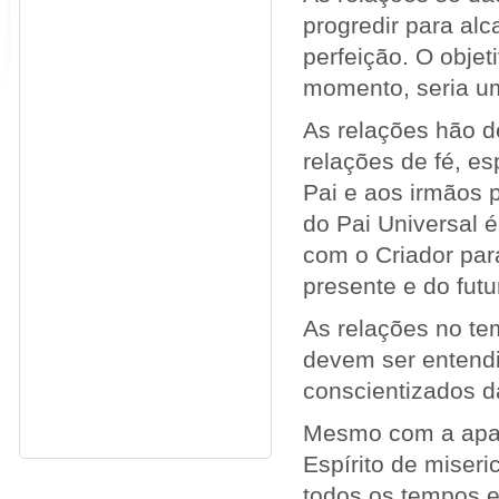
progredir para al
perfeição. O objet
momento, seria u
As relações hão d
relações de fé, es
Pai e aos irmãos p
do Pai Universal é
com o Criador par
presente e do fut
As relações no te
devem ser entend
conscientizados da
Mesmo com a apar
Espírito de miseri
todos os tempos 