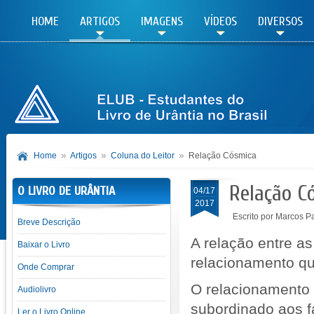
HOME
ARTIGOS
IMAGENS
VÍDEOS
DIVERSOS
Home
Artigos
Coluna do Leitor
Relação Cósmica
Relação C
O LIVRO DE URÂNTIA
04/17
2017
Escrito por Marcos P
Breve Descrição
A relação entre a
Baixar o Livro
relacionamento q
Onde Comprar
O relacionamento e
Audiolivro
subordinado aos f
Ler o Livro Online